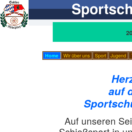
Sportschüt
2
Home
Wir über uns
Sport
Jugend
Her
auf 
Sportsch
Auf unseren Sei
Schießsport in u